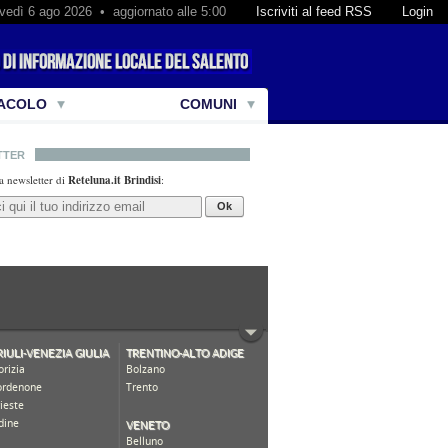
vedì 6 ago 2026 • aggiornato alle 5:00
Iscriviti al feed RSS
Login
ACOLO
COMUNI
TTER
lla newsletter di
Reteluna.it Brindisi
:
Ok